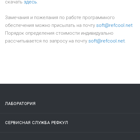
скачать
здесь
.
Замечания и пожелания по работе программного
обеспечения можно присылать на почту
soft@refcool.net
Порядок определения стоимости индивидуально
рассчитывается по запросу на почту
soft@refcool.net
.
ЛАБОРАТОРИЯ
СЕРВИСНАЯ СЛУЖБА РЕФКУЛ