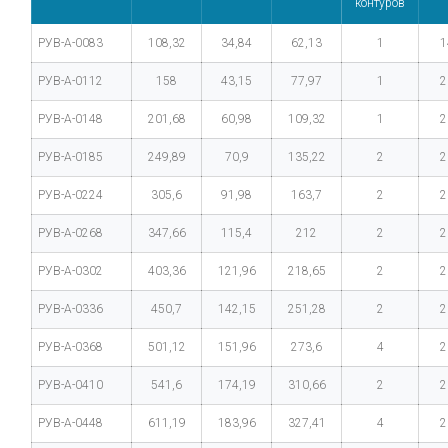
контуров
РУВ-А-0083
108,32
34,84
62,13
1
1
РУВ-А-0112
158
43,15
77,97
1
2
РУВ-А-0148
201,68
60,98
109,32
1
2
РУВ-А-0185
249,89
70,9
135,22
2
2
РУВ-А-0224
305,6
91,98
163,7
2
2
РУВ-А-0268
347,66
115,4
212
2
2
РУВ-А-0302
403,36
121,96
218,65
2
2
РУВ-А-0336
450,7
142,15
251,28
2
2
РУВ-А-0368
501,12
151,96
273,6
4
2
РУВ-А-0410
541,6
174,19
310,66
2
2
РУВ-А-0448
611,19
183,96
327,41
4
2